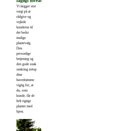
fagligt niveau.
Vi
lægger stor
vægt på at
rådgive og
vejlede
kunderne til
det bedst
mulige
plantevalg.
Den
personlige
betjening og
den gode snak
omkring netop
dine
havedrømme
vigtig for, at
du, som
kunde, får de
helt rigtige
planter med
hjem.