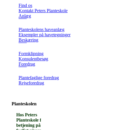
Find os
Kontakt Peters Planteskole
Anlæg
Planteskolens haveanlæg
Eksempler på havetegninger
Beskæring
Formklipning
Konsulentbesøg
Foredrag
Plantefaglige foredrag
Rejseforedrag
Planteskolen
Hos Peters
Planteskole får man
betjening på et højt