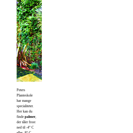
Peters
Planteskole
har mange
specialiteter.
Her kan du
finde
palmer
,
der tåler frost
ned til -4° C
eller -8° C,