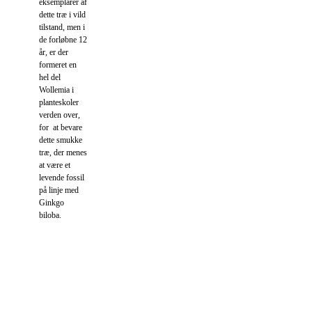
eksemplarer af
dette træ i vild
tilstand, men i
de forløbne 12
år, er der
formeret en
hel del
Wollemia i
planteskoler
verden over,
for at bevare
dette smukke
træ, der menes
at være et
levende fossil
på linje med
Ginkgo
biloba.