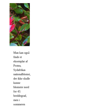
Man kan også
finde et
eksemplar af
Protea,
Sydafrikas
nationalblomst,
der ikke skulle
kunne
blomstre nord
for 43.
breddegrad,
men i
sommeren