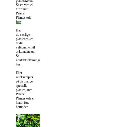
planteskolen.
Se en virtuel
tur rundt i
Peters
Planteskole
her.
Har
du særlige
planteønsker,
er du
velkommen til
at kontakte os.
Se
kontaktoplysninger
her.
Eller
se eksempler
på de mange
specielle
planter, som
Peters
Planteskole er
kendt for,
herunder.